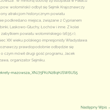
zowsza”. W minioną sobotę 19 listopada w Pałacu
 pow. wołomiński) odbył się Sejmik Krajoznawczy
cony atrakcjom historycznym powiatu
nie podkreślano miejsca, związane z Cyprianem
nki, Laskowo-Głuchy, Łochów i inne. Z kolei
 zabytkiem powiatu wołomińskiego (1635 r.),
ec XIX wieku polskiego impresjonisty Władysława
rajoznawczy prawdopodobnie odbędzie się
 o czym mówił drugi gość programu, Jacek
awa, organizator Sejmiku.
/sekrety-mazowsza_XNJ75FKcN28qHJSW6US5
Następny Wpis