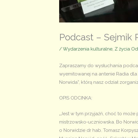
Podcast – Sejmik 
/
Wydarzenia kulturalne
,
Z życia Od
Zapraszamy do wysłuchania podcast
wyemitowanej na antenie Radia dla 
Norwida”, którą nasz odział zorganiz
OPIS ODCINKA:
„Jest w tym przyjaźń, choć to może 
mistrzowsko-uczniowska. Bo Norwid j
o Norwidzie dr hab. Tomasz Korpysz