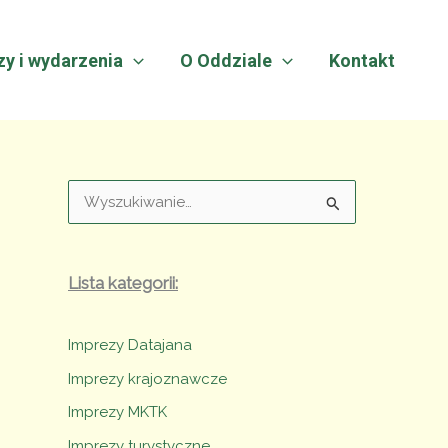
zy i wydarzenia
O Oddziale
Kontakt
W
y
s
Lista kategorii:
z
u
k
Imprezy Datajana
a
Imprezy krajoznawcze
j
Imprezy MKTK
:
Imprezy turystyczne