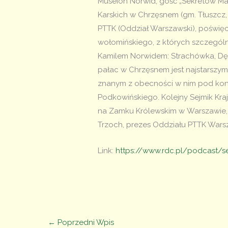
Museion Norwid,
gość „Sekretów Ma
Karskich w Chrzęsnem (gm. Tłuszcz,
PTTK (Oddział Warszawski), poświę
wołomińskiego, z których szczegól
Kamilem Norwidem: Strachówka, Dębi
pałac w Chrzęsnem jest najstarszym
znanym z obecności w nim pod koni
Podkowińskiego. Kolejny Sejmik K
na Zamku Królewskim w Warszawie,
Trzoch, prezes Oddziału PTTK Warsz
Link:
https://www.rdc.pl/podcast
←
Poprzedni Wpis