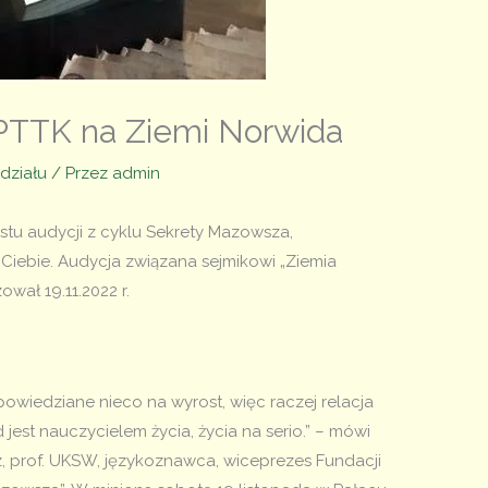
PTTK na Ziemi Norwida
działu
/ Przez
admin
u audycji z cyklu Sekrety Mazowsza,
Ciebie. Audycja związana sejmikowi „Ziemia
ował 19.11.2022 r.
powiedziane nieco na wyrost, więc raczej relacja
est nauczycielem życia, życia na serio.” – mówi
, prof. UKSW, językoznawca, wiceprezes Fundacji