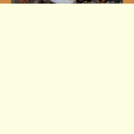
KRAJOBRAZ W OBIEKTYWIE 2026
KRAJOBRAZ W OBIEKTYWIE 2026, to wystawa,
której możesz być współtwórcą.Oddział
Warszawski PTTK oraz Centrum…
Czytaj więcej…