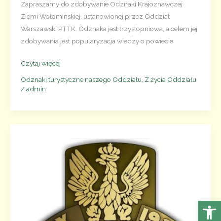
Zapraszamy do zdobywanie Odznaki Krajoznawczej
Ziemi Wołomińskiej, ustanowionej przez Oddział
Warszawski PTTK. Odznaka jest trzystopniowa, a celem jej
zdobywania jest popularyzacja wiedzy o powiecie
Odznaka
Czytaj więcej
Krajoznawcza
Odznaki turystyczne naszego Oddziału
,
Z życia Oddziału
PTTK
/
admin
Ziemi
Wołomińskiej
Otwórz 