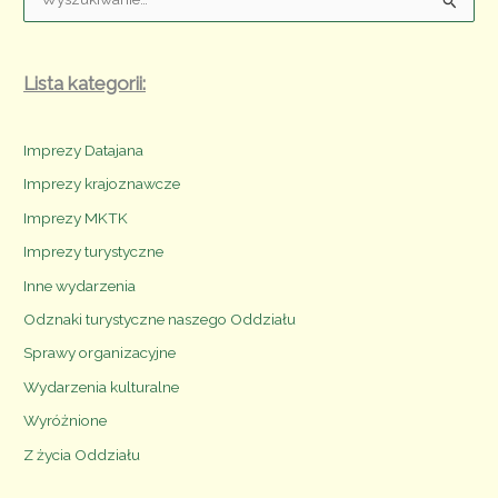
y
s
z
Lista kategorii:
u
k
Imprezy Datajana
a
Imprezy krajoznawcze
j
Imprezy MKTK
:
Imprezy turystyczne
Inne wydarzenia
Odznaki turystyczne naszego Oddziału
Sprawy organizacyjne
Wydarzenia kulturalne
Wyróżnione
Z życia Oddziału