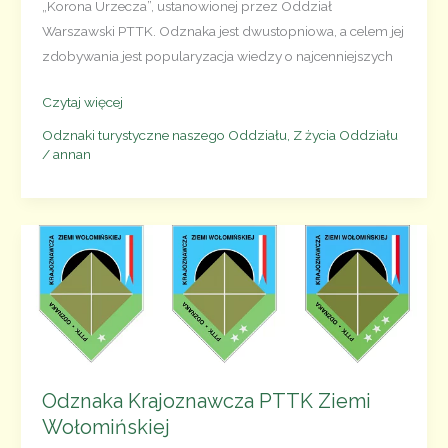
„Korona Urzecza”, ustanowionej przez Oddział
Warszawski PTTK. Odznaka jest dwustopniowa, a celem jej
zdobywania jest popularyzacja wiedzy o najcenniejszych
Odznaka
Czytaj więcej
Krajoznawcza
Odznaki turystyczne naszego Oddziału
,
Z życia Oddziału
PTTK
/
annan
„Korona
Urzecza”
Odznaka Krajoznawcza PTTK Ziemi
Wołomińskiej