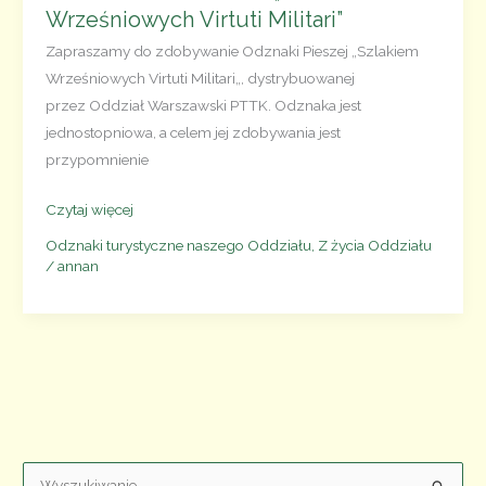
Wrześniowych Virtuti Militari”
Zapraszamy do zdobywanie Odznaki Pieszej „Szlakiem
Wrześniowych Virtuti Militari„, dystrybuowanej
przez Oddział Warszawski PTTK. Odznaka jest
jednostopniowa, a celem jej zdobywania jest
przypomnienie
Odznaka
Czytaj więcej
Piesza
Odznaki turystyczne naszego Oddziału
,
Z życia Oddziału
PTTK
/
annan
„Szlakiem
Wrześniowych
Virtuti
Militari”
W