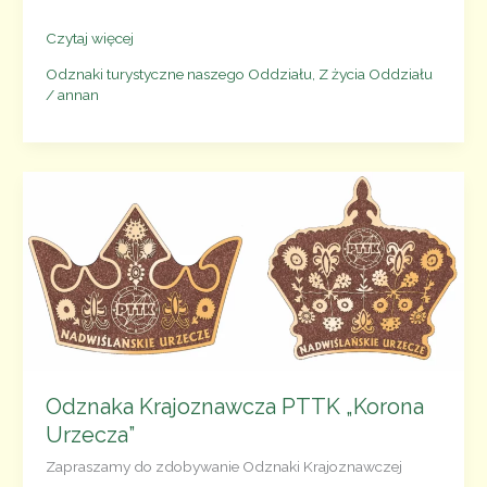
Odznaka
Czytaj więcej
Krajoznawcza
Odznaki turystyczne naszego Oddziału
,
Z życia Oddziału
PTTK
/
annan
Ziemi
Serockiej
Odznaka Krajoznawcza PTTK „Korona
Urzecza”
Zapraszamy do zdobywanie Odznaki Krajoznawczej