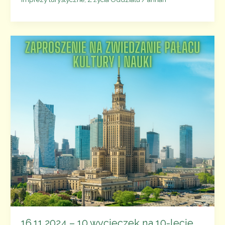
10
wycieczek
na 10-
lecie
Oddziału
Warszawskiego
PTTK
–
Uniwersytet
Warszawski
16.11.2024 – 10 wycieczek na 10-lecie