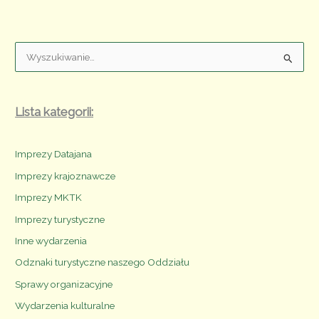
Kultury
i Nauki
W
y
s
z
Lista kategorii:
u
k
Imprezy Datajana
a
Imprezy krajoznawcze
j
Imprezy MKTK
:
Imprezy turystyczne
Inne wydarzenia
Odznaki turystyczne naszego Oddziału
Sprawy organizacyjne
Wydarzenia kulturalne