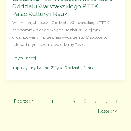
Oddziału Warszawskiego PTTK –
Pałac Kultury i Nauki
W ramach jubileuszu Oddziału Warszawskiego PTTK,
zapraszamy Was do wzięcia udziału w kolejnym
organizowanym przez nas wydarzeniu. W sobotę 16
listopada, tym razem odwiedzimy Pałac
16.11.2024
Czytaj więcej
–
Imprezy turystyczne
,
Z życia Oddziału
/
annan
10
wycieczek
na 10-
lecie
←
Poprzedni
1
…
5
6
7
…
9
Oddziału
Warszawskiego
Następny
→
PTTK
–
Pałac