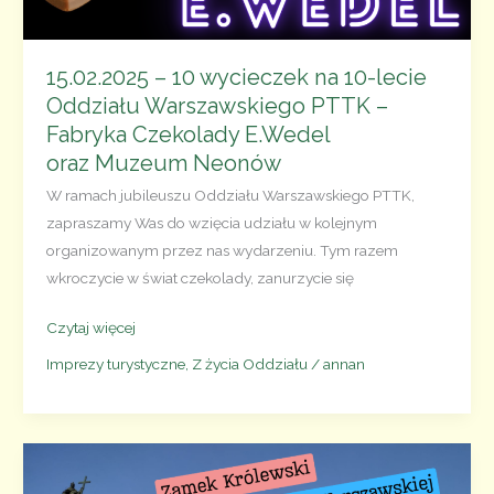
15.02.2025 – 10 wycieczek na 10-lecie
Oddziału Warszawskiego PTTK –
Fabryka Czekolady E.Wedel
oraz Muzeum Neonów
W ramach jubileuszu Oddziału Warszawskiego PTTK,
zapraszamy Was do wzięcia udziału w kolejnym
organizowanym przez nas wydarzeniu. Tym razem
wkroczycie w świat czekolady, zanurzycie się
15.02.2025
Czytaj więcej
–
Imprezy turystyczne
,
Z życia Oddziału
/
annan
10
wycieczek
na 10-
lecie
Oddziału