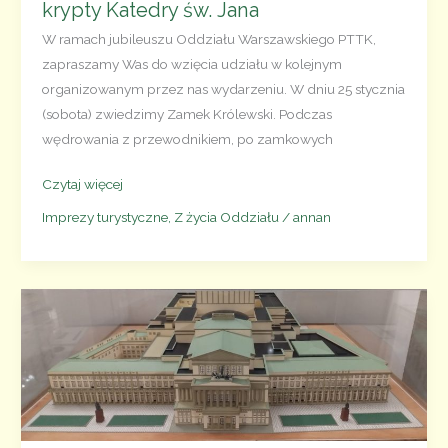
krypty Katedry św. Jana
W ramach jubileuszu Oddziału Warszawskiego PTTK,
zapraszamy Was do wzięcia udziału w kolejnym
organizowanym przez nas wydarzeniu. W dniu 25 stycznia
(sobota) zwiedzimy Zamek Królewski. Podczas
wędrowania z przewodnikiem, po zamkowych
25.01.2025
Czytaj więcej
–
Imprezy turystyczne
,
Z życia Oddziału
/
annan
10
wycieczek
na 10-
lecie
Oddziału
Warszawskiego
PTTK
–
Zamek