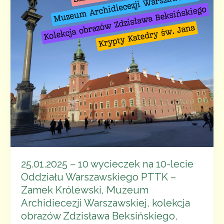
Warszawskiego
PTTK
–
Fabryka
Czekolady
E.Wedel
oraz Muzeum
Neonów
25.01.2025 – 10 wycieczek na 10-lecie
Oddziału Warszawskiego PTTK –
Zamek Królewski, Muzeum
Archidiecezji Warszawskiej, kolekcja
obrazów Zdzisława Beksińskiego,