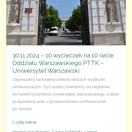
–
Teatr
Wielki
–
kolejna
edycja
30.11.2024 – 10 wycieczek na 10-lecie
Oddziału Warszawskiego PTTK –
Uniwersytet Warszawski
Zapraszamy na kolejną odsłonę naszych wydarzeń
jubileuszowych. Tym razem zwiedzimy szczegółowo
kompleks budynków Uniwersytetu Warszawskiego, a także
przejdziemy wraz z przewodnikiem na Mariensztat,
po drodze
30.11.2024
Czytaj więcej
–
Imprezy turystyczne
,
Z życia Oddziału
/
annan