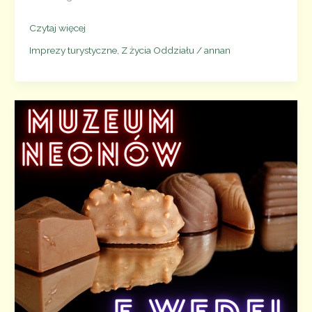
22.02.2025
Czytaj więcej
–
Imprezy turystyczne
,
Z życia Oddziału
/
annan
10
wycieczek
na 10-
lecie
Oddziału
Warszawskiego
PTTK
–
Pałac
w Natolinie