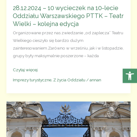
Królewski,
28.12.2024 – 10 wycieczek na 10-lecie
Muzeum
Oddziału Warszawskiego PTTK – Teatr
Archidiecezji
Wielki – kolejna edycja
Warszawskiej,
Organizowane przez nas zwiedzanie „od zaplecza” Teatru
kolekcja
Wielkiego cieszyło się bardzo dużym
obrazów
zainteresowaniem.Zarówno w wrześniu, jak i w listopadzie,
Zdzisława
grupy były maksymalnie poszerzone – każda
Beksińskiego,
krypty
Otwórz 
28.12.2024
Czytaj więcej
Katedry
–
św. Jana
Imprezy turystyczne
,
Z życia Oddziału
/
annan
10
wycieczek
na 10-
lecie
Oddziału
Warszawskiego
PTTK